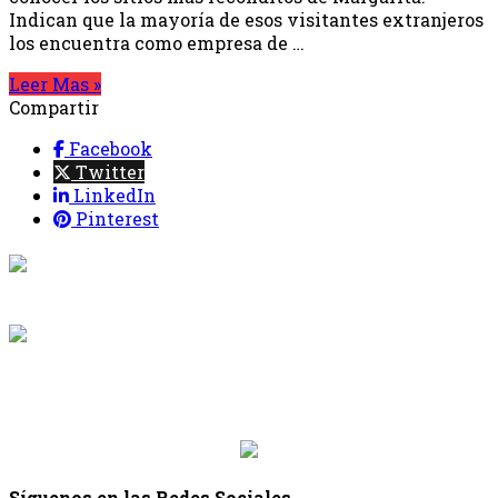
Indican que la mayoría de esos visitantes extranjeros
los encuentra como empresa de …
Leer Mas »
Compartir
Facebook
Twitter
LinkedIn
Pinterest
{{programacion.programa}}
Desde: {{programacion.hora_inicio}} Hasta:
{{programacion.hora_fin}}
{{siguiente.programa}}
Desde: {{siguiente.hora_inicio}} Hasta:
{{siguiente.hora_fin}}
Síguenos en las Redes Sociales