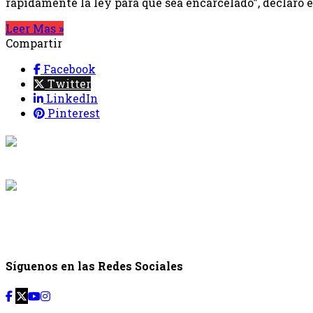
rápidamente la ley para que sea encarcelado”, declaró 
Leer Mas »
Compartir
Facebook
Twitter
LinkedIn
Pinterest
{{programaci
Desde: {{programac
{{siguiente.p
Desde: {{siguiente.
Síguenos en las Redes Sociales