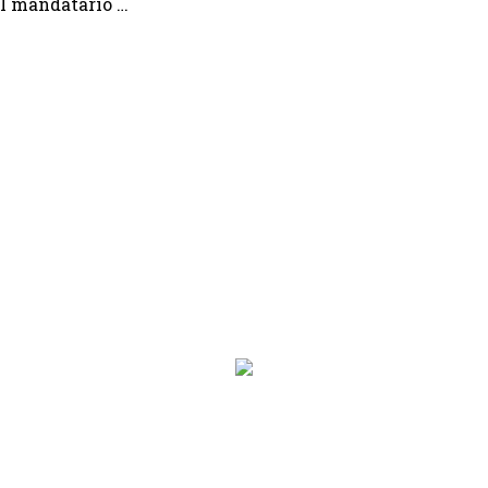
el mandatario …
on.programa}}
ion.hora_inicio}} Hasta: {{programacion.hora_fin}}
rograma}}
hora_inicio}} Hasta: {{siguiente.hora_fin}}