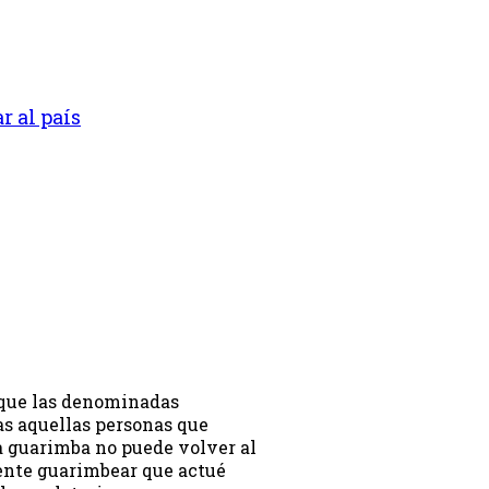
r al país
ó que las denominadas
as aquellas personas que
a guarimba no puede volver al
tente guarimbear que actué