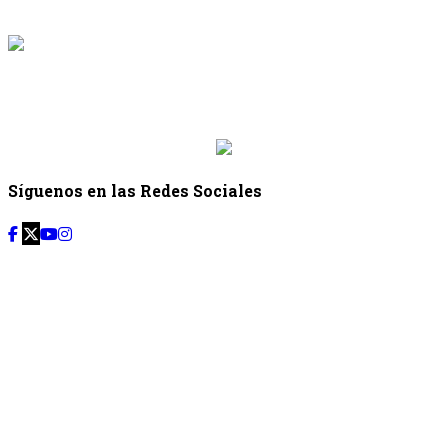
{{programacion.hora_fin}}
{{siguiente.programa}}
Desde: {{siguiente.hora_inicio}} Hasta:
{{siguiente.hora_fin}}
Síguenos en las Redes Sociales