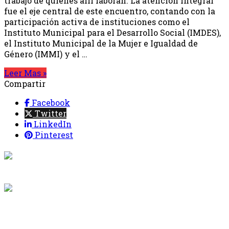
trabajo de quienes allí laboran. La atención integral
fue el eje central de este encuentro, contando con la
participación activa de instituciones como el
Instituto Municipal para el Desarrollo Social (IMDES),
el Instituto Municipal de la Mujer e Igualdad de
Género (IMMI) y el …
Leer Mas »
Compartir
Facebook
Twitter
LinkedIn
Pinterest
{{programacion.programa}}
Desde: {{programacion.hora_inicio}} Hasta:
{{programacion.hora_fin}}
{{siguiente.programa}}
Desde: {{siguiente.hora_inicio}} Hasta:
{{siguiente.hora_fin}}