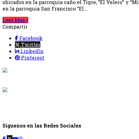
ubicados en la parroquia caño el Tigre, “El Velero” y “M
en la parroquia San Francisco “El …
Leer Mas »
Compartir
Facebook
Twitter
LinkedIn
Pinterest
{{programaci
Desde: {{programac
{{siguiente.p
Desde: {{siguiente.
Síguenos en las Redes Sociales