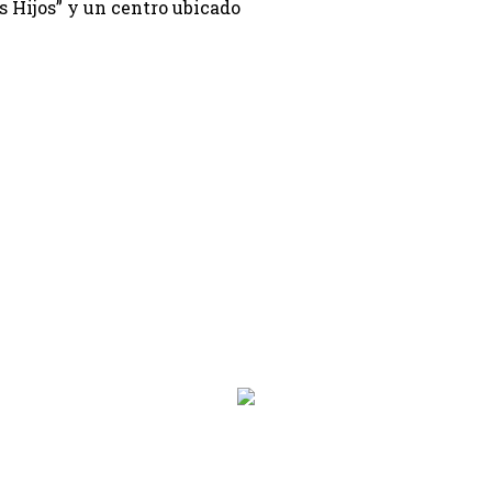
is Hijos” y un centro ubicado
on.programa}}
ion.hora_inicio}} Hasta: {{programacion.hora_fin}}
rograma}}
hora_inicio}} Hasta: {{siguiente.hora_fin}}