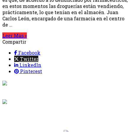
en estos momentos las droguerías están vendiendo,
prácticamente, lo que tenían en el almacén. Juan
Carlos León, encargado de una farmacia en el centro
de …
Leer Mas »
Compartir
Facebook
Twitter
LinkedIn
Pinterest
{{programacion.programa}}
Desde: {{programacion.hora_inicio}} Hasta:
{{programacion.hora_fin}}
{{siguiente.programa}}
Desde: {{siguiente.hora_inicio}} Hasta:
{{siguiente.hora_fin}}