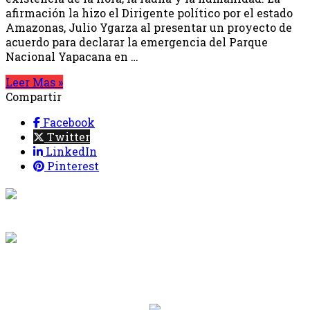
afirmación la hizo el Dirigente político por el estado
Amazonas, Julio Ygarza al presentar un proyecto de
acuerdo para declarar la emergencia del Parque
Nacional Yapacana en …
Leer Mas »
Compartir
Facebook
Twitter
LinkedIn
Pinterest
{{programacion.programa}}
Desde: {{programacion.hora_inicio}} Hasta:
{{programacion.hora_fin}}
{{siguiente.programa}}
Desde: {{siguiente.hora_inicio}} Hasta:
{{siguiente.hora_fin}}