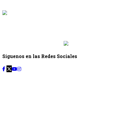
{{programacion.hora_fin}}
{{siguiente.programa}}
Desde: {{siguiente.hora_inicio}} Hasta:
{{siguiente.hora_fin}}
Síguenos en las Redes Sociales