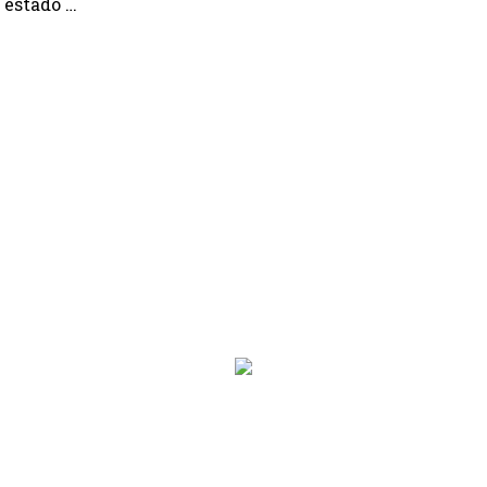
l estado …
on.programa}}
ion.hora_inicio}} Hasta: {{programacion.hora_fin}}
rograma}}
hora_inicio}} Hasta: {{siguiente.hora_fin}}