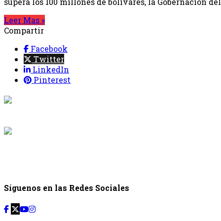
supera los 100 millones de bolívares, la Gobernación de
Leer Mas »
Compartir
Facebook
Twitter
LinkedIn
Pinterest
{{programaci
Desde: {{programac
{{siguiente.p
Desde: {{siguiente.
Síguenos en las Redes Sociales