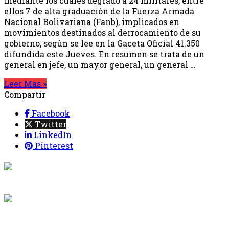
mediante los cuales degradó a 24 militares, entre
ellos 7 de alta graduación de la Fuerza Armada
Nacional Bolivariana (Fanb), implicados en
movimientos destinados al derrocamiento de su
gobierno, según se lee en la Gaceta Oficial 41.350
difundida este Jueves. En resumen se trata de un
general en jefe, un mayor general, un general …
Leer Mas »
Compartir
Facebook
Twitter
LinkedIn
Pinterest
{{programacion.programa}}
Desde: {{programacion.hora_inicio}} Hasta:
{{programacion.hora_fin}}
{{siguiente.programa}}
Desde: {{siguiente.hora_inicio}} Hasta: