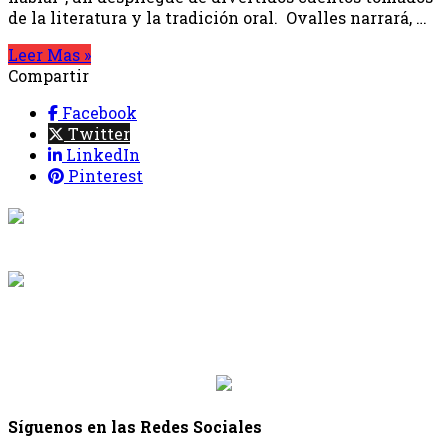
de la literatura y la tradición oral. Ovalles narrará, …
Leer Mas »
Compartir
Facebook
Twitter
LinkedIn
Pinterest
{{programacion.programa}}
Desde: {{programacion.hora_inicio}} Hasta:
{{programacion.hora_fin}}
{{siguiente.programa}}
Desde: {{siguiente.hora_inicio}} Hasta:
{{siguiente.hora_fin}}
Síguenos en las Redes Sociales