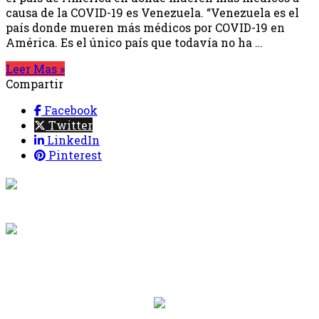
causa de la COVID-19 es Venezuela. “Venezuela es el
país donde mueren más médicos por COVID-19 en
América. Es el único país que todavía no ha …
Leer Mas »
Compartir
Facebook
Twitter
LinkedIn
Pinterest
{{programacion.programa}}
Desde: {{programacion.hora_inicio}} Hasta:
{{programacion.hora_fin}}
{{siguiente.programa}}
Desde: {{siguiente.hora_inicio}} Hasta:
{{siguiente.hora_fin}}