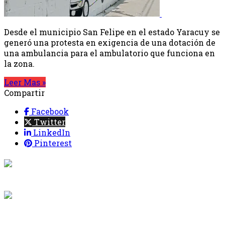
Desde el municipio San Felipe en el estado Yaracuy se
generó una protesta en exigencia de una dotación de
una ambulancia para el ambulatorio que funciona en
la zona.
Leer Mas »
Compartir
Facebook
Twitter
LinkedIn
Pinterest
{{programacion.programa}}
Desde: {{programacion.hora_inicio}} Hasta:
{{programacion.hora_fin}}
{{siguiente.programa}}
Desde: {{siguiente.hora_inicio}} Hasta: