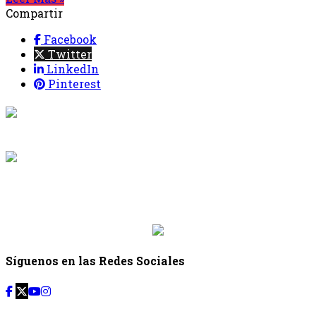
Compartir
Facebook
Twitter
LinkedIn
Pinterest
{{programacion.programa}}
Desde: {{programacion.hora_inicio}} Hasta:
{{programacion.hora_fin}}
{{siguiente.programa}}
Desde: {{siguiente.hora_inicio}} Hasta:
{{siguiente.hora_fin}}
Síguenos en las Redes Sociales