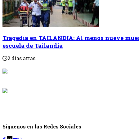
Tragedia en TAILANDIA: Al menos nueve muert
escuela de Tailandia
2 días atras
{{programaci
Desde: {{programac
{{siguiente.p
Desde: {{siguiente.
Síguenos en las Redes Sociales