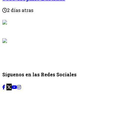
2 días atras
{{programaci
Desde: {{programac
{{siguiente.p
Desde: {{siguiente.
Síguenos en las Redes Sociales