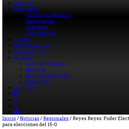
Horarios
Programas
Una Buena Mañana
Imaginación
La Brújula
Gaby D’Noche
Tarifas
Descarga la APP
Señal En Vivo
El Canal
Canal de YouTube
Nosotros
Mariano Kossowski
Ubicación
Contactos
Inicio
/
Noticias
/
Regionales
/
Reyes Reyes: Poder Elec
para elecciones del 15-O