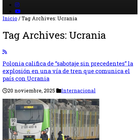
Inicio
/
Tag Archives: Ucrania
Tag Archives:
Ucrania
Polonia califica de “sabotaje sin precedentes” la
explosión en una vía de tren que comunica el
país con Ucrania
20 noviembre, 2025
Internacional