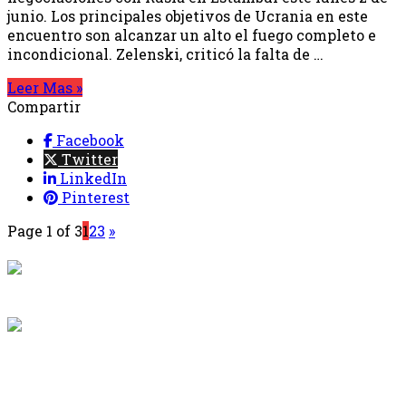
junio. Los principales objetivos de Ucrania en este
encuentro son alcanzar un alto el fuego completo e
incondicional. Zelenski, criticó la falta de …
Leer Mas »
Compartir
Facebook
Twitter
LinkedIn
Pinterest
Page 1 of 3
1
2
3
»
{{programacion.programa}}
Desde: {{programacion.hora_inicio}} Hasta:
{{programacion.hora_fin}}
{{siguiente.programa}}
Desde: {{siguiente.hora_inicio}} Hasta:
{{siguiente.hora_fin}}