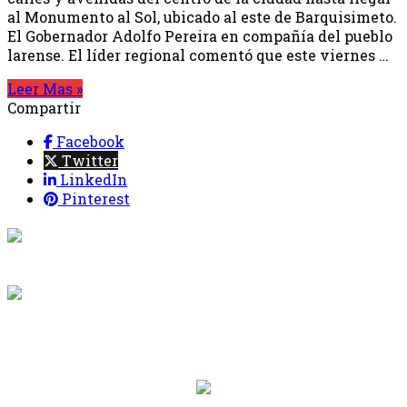
al Monumento al Sol, ubicado al este de Barquisimeto.
El Gobernador Adolfo Pereira en compañía del pueblo
larense. El líder regional comentó que este viernes …
Leer Mas »
Compartir
Facebook
Twitter
LinkedIn
Pinterest
{{programacion.programa}}
Desde: {{programacion.hora_inicio}} Hasta:
{{programacion.hora_fin}}
{{siguiente.programa}}
Desde: {{siguiente.hora_inicio}} Hasta:
{{siguiente.hora_fin}}