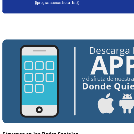
{{programacion.hora_fin}}
{{siguiente.programa}}
Desde: {{siguiente.hora_inicio}} Hasta:
{{siguiente.hora_fin}}
Síguenos en las Redes Sociales