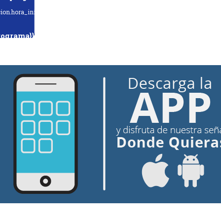
ion.hora_inicio}} Hasta: {{programacion.hora_fin}}
rograma}}
hora_inicio}} Hasta: {{siguiente.hora_fin}}