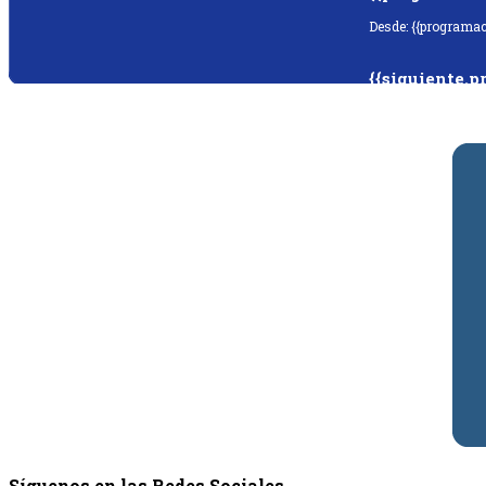
Desde: {{programac
{{siguiente.p
Desde: {{siguiente.
Síguenos en las Redes Sociales