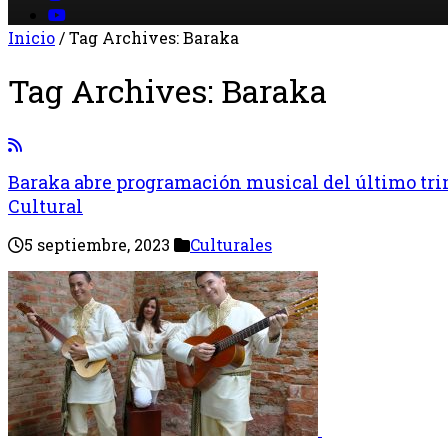
Inicio
/
Tag Archives: Baraka
Tag Archives:
Baraka
Baraka abre programación musical del último tri
Cultural
5 septiembre, 2023
Culturales